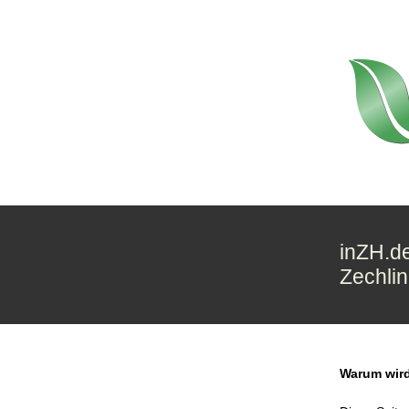
inZH.de
Zechlin
Warum wird