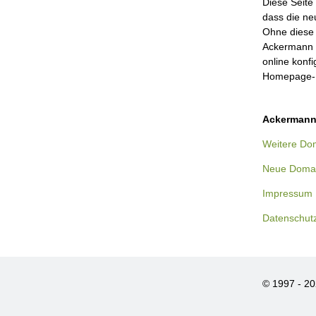
Diese Seite 
dass die ne
Ohne diese 
Ackermann 
online konf
Homepage-B
Ackermann
Weitere Dom
Neue Domai
Impressum
Datenschut
© 1997 - 2